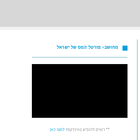
מחושב- פורטל המס של ישראל
** רוצים להופיע באינדקס?
לחצו כאן