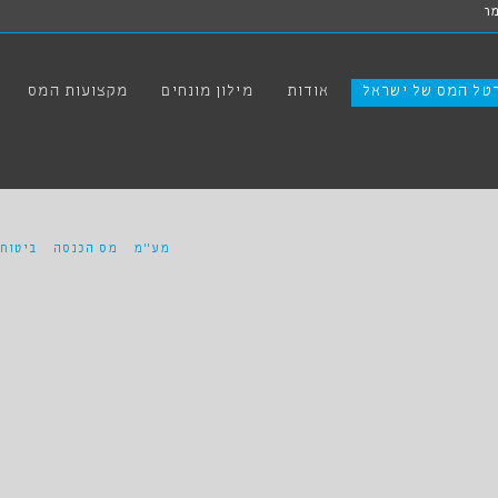
ר
טל המס של ישראל
אודות
מילון מונחים
מקצועות המס
מע"מ
מס הכנסה
ביטוח 