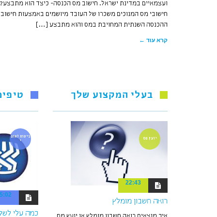
ועצמאיים במדינת ישראל. חישוב מס הכנסה- כיצד הוא מתבצע?
חישובי מס המנוכים משכרו של העובד מיושמים באמצעות חישוב
ההכנסה השנתית המחויבת במס והוא מתבצע […]
קרא עוד ←
בעלי המקצוע שלך
טיפים
ביטוח לאומ
יועץ מס
י
22:43
5:02
רואה חשבון מומלץ
כמה עלי לשלם
איך מוצאים רואה חשבון מומלץ או יועץ מס