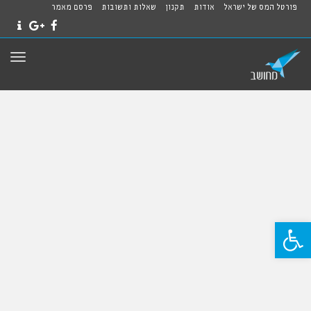
פורטל המס של ישראל
אודות
תקנון
שאלות ותשובות
פרסם מאמר
NTACT
GOOGLE+
FACEBOOK
תפרי
פתח סרגל נגישות