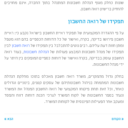
שונות כחלק מגוף הנהלת חשבונות המתנהל בתוך החברה, אינם מחויבים
להחזיק ברישיון רואה חשבון.
תפקידו של רואה החשבון
על פי ההגדרה המקצועית של תפקיד ראיית החשבון בישראל נקבע כי: ראיית
חשבון פירושו בדיקה, בקרה, ואישור של כל הדוחות הכספיים בהם הוא מטפל
ומתן חוות דעת עליהם. רבים נוטים להתבלבל בין תפקידו של
רואה חשבון
לבין
תפקידו של מנהל חשבונות המבצע פעולות של
הנהלת חשבונות
, בעוד רואה
החשבון עוסק בבדיקה, בקרה ואישור של דוחות כספיים המופקים בין היתר על
ידי מנהל החשבונות.
בחלק גדול מהמקרים, משרד רואה חשבון מאכלס בתוכו מחלקת הנהלת
חשבונות המתמחה בניהול חשבונותיהם של עסקים קטנים, בינוניים וגדולים
כאחד, וכל זאת תחת פיקוחו המקצועי של רואה החשבון המנהל את המשרד
ונעזר בספר החשבונות של לקוח המשרד לצרכי הכנת דוחות דווח והפסד
ומעקב אחר הפעילות הפיננסית של לקוחות המשרד.
« הקודם
הבא »