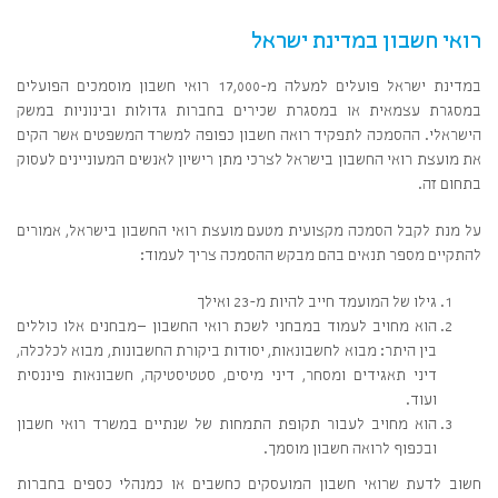
רואי חשבון במדינת ישראל
במדינת ישראל פועלים למעלה מ-17,000 רואי חשבון מוסמכים הפועלים
במסגרת עצמאית או במסגרת שכירים בחברות גדולות ובינוניות במשק
הישראלי. ההסמכה לתפקיד רואה חשבון כפופה למשרד המשפטים אשר הקים
את מועצת רואי החשבון בישראל לצרכי מתן רישיון לאנשים המעוניינים לעסוק
בתחום זה.
על מנת לקבל הסמכה מקצועית מטעם מועצת רואי החשבון בישראל, אמורים
להתקיים מספר תנאים בהם מבקש ההסמכה צריך לעמוד:
גילו של המועמד חייב להיות מ-23 ואילך
הוא מחויב לעמוד במבחני לשכת רואי החשבון –מבחנים אלו כוללים
בין היתר: מבוא לחשבונאות, יסודות ביקורת החשבונות, מבוא לכלכלה,
דיני תאגידים ומסחר, דיני מיסים, סטטיסטיקה, חשבונאות פיננסית
ועוד.
הוא מחויב לעבור תקופת התמחות של שנתיים במשרד רואי חשבון
ובכפוף לרואה חשבון מוסמך.
חשוב לדעת שרואי חשבון המועסקים כחשבים או כמנהלי כספים בחברות