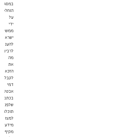
במסגרת
הוחלט
על
ידי
ממשלת
ישראל
להעניק
לרבים
מה
את
הזכאות
לקבלת
דמי
אבטלה.
בכתבה
שלפניכם
תוכלו
למצוא
מידע
מקיף