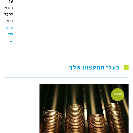
על
הזכאות
לקבלת
דמי
קרא
עוד
←
בעלי המקצוע שלך
יועץ מס