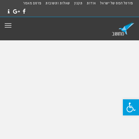
פורטל המס של ישראל
אודות
תקנון
שאלות ותשובות
פרסם מאמר
NTACT
GOOGLE+
FACEBOOK
תפרי
פתח סרגל נגישות