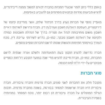
באופן כללי ניתן לומר שבעלי המניות בחברה זכאים למשוך ממנה דיבידנדים,
להגיש תביעות נגזרות ובתנאים מסוימים גם להצביע באסיפות.
מאפיין נוסף של חברות נעוץ בדרך הניהול שלהן, אשר מחייבת קיומו של
דירקטוריון, העסקת רואה/ת חשבון ועורכ/ת דין. חברה נדרשת לשירותי ראיית
חשבון משום מחויבותה לנהל את ספריה בדרך של הנהלת חשבונות כפולה
ולקיומו של רואה/ת חשבון מבקר. כמו-כן, נדרש לשירותי עריכת דין, נוכח
הצורך באימותי חתימות והגשות שונות לרשם החברות וגופים נוספים.
חברה נדרשת להציג תקנון בעת התאגדותה ולשלם אגרה שנתית לרשם
החברות. כמו-כן, חברה חייבת להגיש מדי שנה במועד הקובע דו"חות כספיים
מבוקרים על-ידי רו"ח למס הכנסה.
סוגי חברות
מקובל חלק את החברות לשני סוגים, חברה פרטית וחברה ציבורית. חברה
ציבורית היא חברה שרשומה למסחר בבורסה, בשונה מחברה פרטית. חובות
הגילוי המוטלים על חברה ציבורית הן רבות יותר, נוכח המסחר במניותיה
בספירה הציבורית.