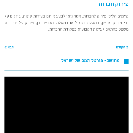
פירוק חברות
קיימים הליכי פירוק לחברות, אשר ניתן לבצע אותם בצורות שונות, בין אם על
ידי פירוק מרצון, במסלול הרגיל או במסלול מקוצר וכן, פירוק על ידי בית
משפט בהתאם לעילות הקבועות בפקודת החברות.
« הקודם
הבא »
מחושב- פורטל המס של ישראל