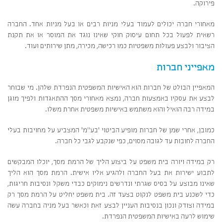
פירוקה.
מאחורי חברה יכולים לעמוד בעלי מניות רבים או בעל מניות אחד. החברה
רשאית לפעול בכל תחום עיסוק חוקי שאינו נוגד את המוסר או את תקנת
הציבור ולבצע פעולות משפטיות כמו רכישה, מכירה, מתן שירותים ועוד.
מאפייני חברות
המאפיין הבולט של חברות הוא האישיות המשפטית הנפרדת שלהן. מי שבוחר
לבצע את עסקיו באמצעות חברה, נמצא מאחורי מסך ההתאגדות ולפיך מוגן
במידה רבה הואיל והוא משתמש באישיות משפטית אחרת משלו.
כמובן, אחרי שמן של חברות מופיע הביטוי 'בע"מ' המצביע על מחויבות בעלי
החברה לחובות עד לגובה מסוים, כפי שנקבע לגבי כל חברה.
רק במידה ויורה בית משפט על ביצוע הליך של הרמת מסך, יוכלו המבקשים
לתבוע ישירות את בעל החברה ולהגיע אליו אישית. הרמת מסך הוא הליך
שאינו מבוצע על בסיס שגרתי ונדרשים נימוקים כבדי משקל ונסיבות חריגות,
כדי לשכנע בית משפט לנקוט בצעד זה. בית משפט יחליט על הרמת מסך רק
במידה וצודק ונכון בנסיבות העניין לבצע זאת וכאשר בעל מניה בחברה עשה
שימוש לרעה באישיות המשפטית הנפרדת.