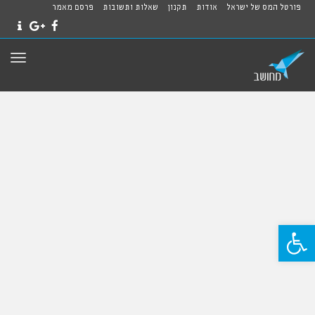
פורטל המס של ישראל
אודות
תקנון
שאלות ותשובות
פרסם מאמר
NTACT
GOOGLE+
FACEBOOK
תפרי
פתח סרגל נגישות